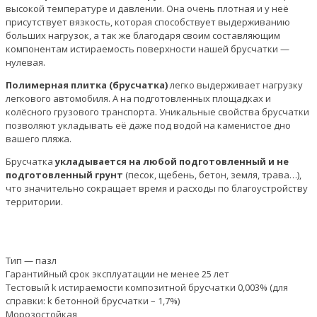
высокой температуре и давлении. Она очень плотная и у неё
присутствует вязкость, которая способствует выдерживанию
больших нагрузок, а так же благодаря своим составляющим
компонентам истираемость поверхности нашей брусчатки —
нулевая.
Полимерная плитка (брусчатка)
легко выдерживает нагрузку
легкового автомобиля. А на подготовленных площадках и
колёсного грузового транспорта. Уникальные свойства брусчатки
позволяют укладывать её даже под водой на каменистое дно
вашего пляжа.
Брусчатка
укладывается на любой подготовленный и не
подготовленный грунт
(песок, щебень, бетон, земля, трава…),
что значительно сокращает время и расходы по благоустройству
территории.
Тип — пазл
Гарантийный срок эксплуатации не менее 25 лет
Тестовый k истираемости композитной брусчатки 0,003% (для
справки: k бетонной брусчатки – 1,7%)
Морозостойкая