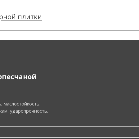
рной плитки
рпесчаной
, маслостойкость,
кам, ударопрочность,