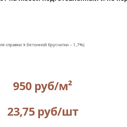
я справки: k бетонной брусчатки – 1,7%)
950 руб/м²
23,75 руб/шт