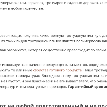
супермаркетам, парковок, тротуаров и садовых дорожек. Оч
блем в любом количестве.
позволяющих получить качественную тротуарную плитку с д
з таких видов тротуарной плитки явлется полимерпесчаная 
овая разработка, которая существенно превосходит по свои
е используется в качестве связующего, пигментов, определя
высить те или иные
свойства готового продукта
. Наша тротуа
высоких температурах. Благодаря этому тротуарная плитка 
нет пустот, и она практически не впитывает влагу, что очен
емператур и температурных перепадов.
Гарантийный срок э
т на любой подготовленный и не по