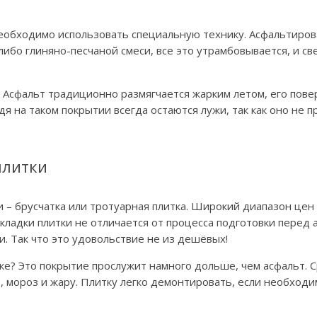
 необходимо использовать специальную технику. Асфальтиро
либо глиняно-песчаной смеси, все это утрамбовывается, и с
 Асфальт традиционно размягчается жарким летом, его пов
 на таком покрытии всегда остаются лужи, так как оно не пр
плитки
– брусчатка или тротуарная плитка. Широкий диапазон цен 
укладки плитки не отличается от процесса подготовки перед
. Так что это удовольствие не из дешёвых!
е? Это покрытие прослужит намного дольше, чем асфальт. Ср
ь, мороз и жару. Плитку легко демонтировать, если необхо